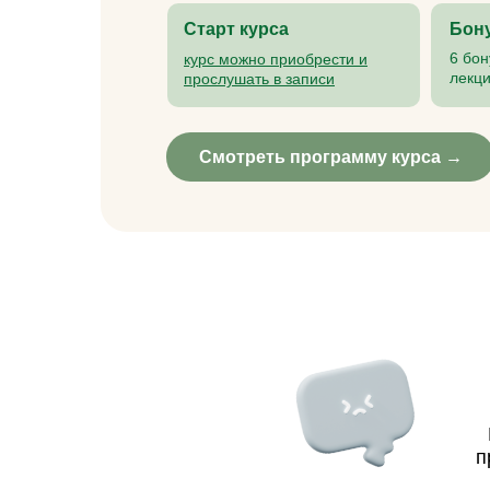
Старт курса
Бон
6 бо
курс можно приобрести и
лекц
прослушать в записи
Смотреть программу курса →
п