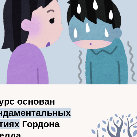
курс основан
ндаментальных
тиях
Гордона
елда