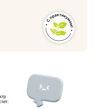
ктр
тет: