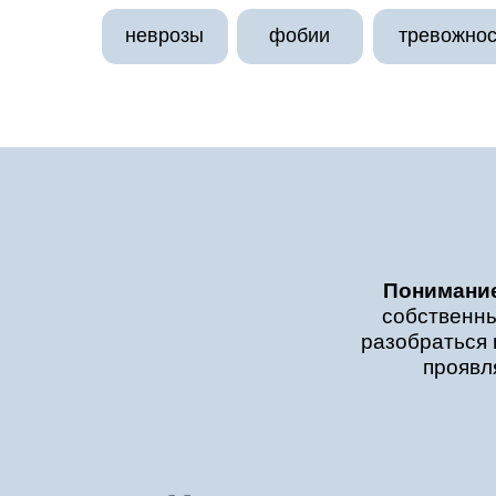
неврозы
фобии
тревожнос
Понимание
собственны
разобраться 
проявл