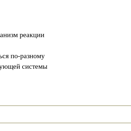
ханизм реакции
ься по-разному
рующей системы