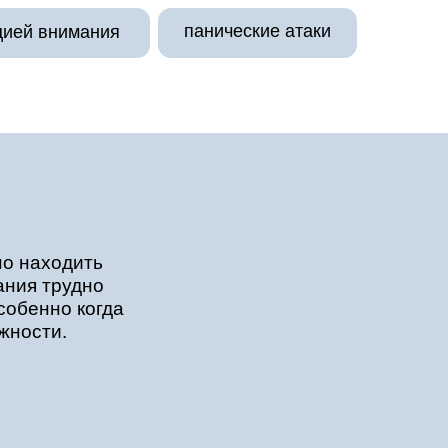
панические атаки
цией внимания
но находить
ания трудно
собенно когда
жности.