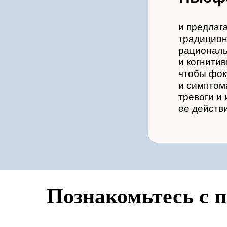
и предлаг
традицион
рационал
и когнити
чтобы фок
и симптома
тревоги и
ее действ
Познакомьтесь с 