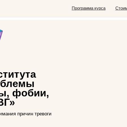
Программа курса
Стои
ститута
облемы
ы, фобии,
ВГ»
имания причин тревоги