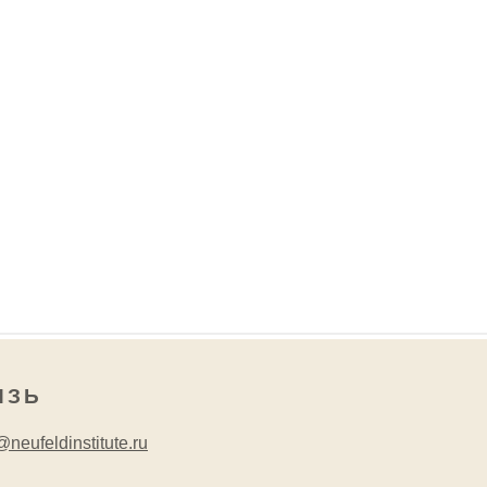
ЯЗЬ
neufeldinstitute.ru