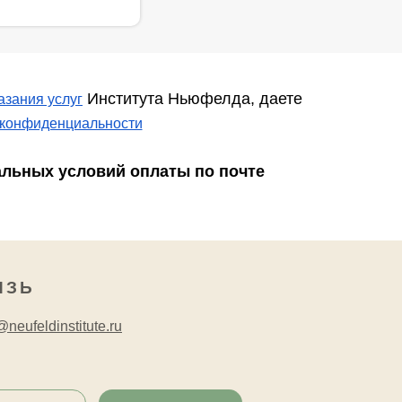
Института Ньюфелда, даете
азания услуг
 конфиденциальности
альных условий оплаты по почте
ЯЗЬ
neufeldinstitute.ru