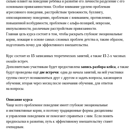
сильно влияет на поведение ребёнка и развитие его личности разделение с его
основными привязанностями. Особое внимание уделено проблемам
агрессивного поведения, расстройствам тревожности, буллингу,
оппозиционному поведению, проблемам с вниманием, противлению,
повышенной возбудимости, проблемам с альфа-позицией, неврозам,
импульсивности, различным расстройствам привязанности.
Главная цель курса состоит в том, чтобы раскрыть глубокие эмоциональные
корни, лежащие в основе самых сложных проблем детства и, таким образом,
подготовить почву для эффективного вмешательства.
Курс состоит из
15
записанных теоретических занятий, а также
15
2-х часовых
онлайн
встреч.
Дополнительно участникам будет предоставлена
запись разбора кейса
, а также
будут проведены ещё
две встречи
: одна до начала занятий, на ней участники
группы смогут познакомиться друг с другом и задать вопросы, касающиеся
обучения; вторая через месяц после окончания обучения, для ответов
на вопросы.
Описание курса
Чаще всего проблемное поведение имеет глубокие эмоциональные
и инстинктивные корни, и поэтому традиционные формы дисциплины
и управления поведением не помогают справиться с ним. Если понять
предпосылки в развитии, путь к эффективному вмешательству станет
очевидным.