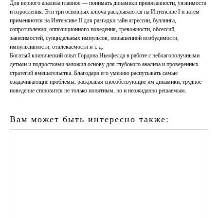
Для верного анализа главное — понимать динамики привязанности, уязвимости
и взросления. Эти три основных ключа раскрываются на Интенсиве I и затем
применяются на Интенсиве II для разгадки тайн агрессии, буллинга,
сопротивления, оппозиционного поведения, тревожности, обсессий,
зависимостей, суицидальных импульсов, повышенной возбудимости,
импульсивности, отвлекаемости и т. д.
Богатый клинический опыт Гордона Ньюфелда в работе с неблагополучными
детьми и подростками заложил основу для глубокого анализа и проверенных
стратегий вмешательства. Благодаря его умению распутывать самые
озадачивающие проблемы, раскрывая способствующие им динамики, трудное
поведение становится не только понятным, но и неожиданно решаемым.
Вам может быть интересно также: