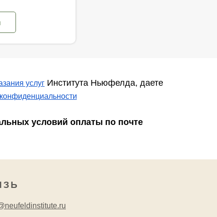
ы
Института Ньюфелда, даете
азания услуг
 конфиденциальности
альных условий оплаты по почте
ЯЗЬ
neufeldinstitute.ru