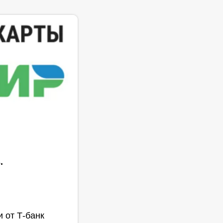
.
 от Т-банк