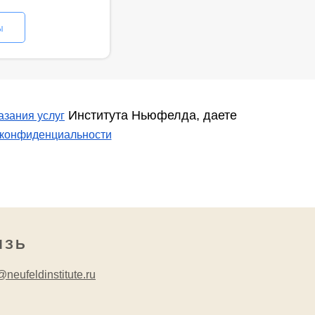
ы
Института Ньюфелда, даете
азания услуг
 конфиденциальности
ЯЗЬ
neufeldinstitute.ru