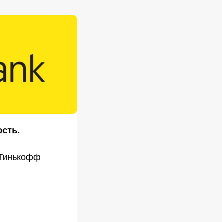
ость.
 Тинькофф