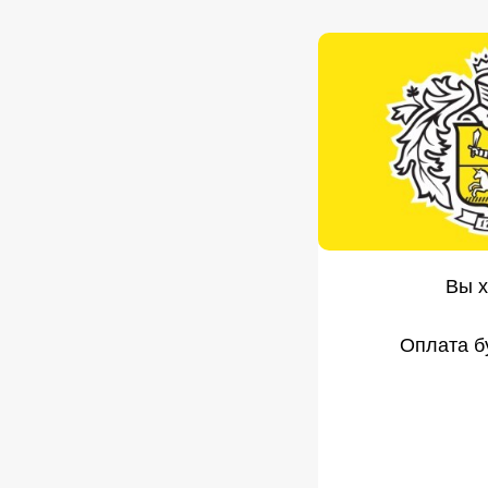
Вы х
Оплата б